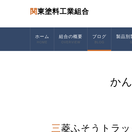
関東塗料工業組合
ホーム
組合の概要
ブログ
製品別
HOME
OVERVIEW
BLOG
か
三菱ふそうトラ