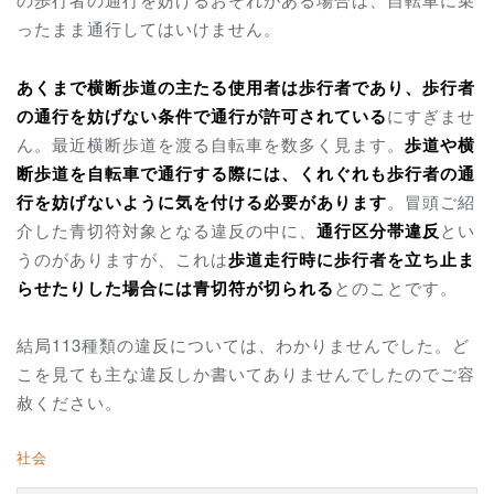
ったまま通行してはいけません。
あくまで横断歩道の主たる使用者は歩行者であり、歩行者
の通行を妨げない条件で通行が許可されている
にすぎませ
ん。最近横断歩道を渡る自転車を数多く見ます。
歩道や横
断歩道を自転車で通行する際には、くれぐれも歩行者の通
行を妨げないように気を付ける必要があります
。冒頭ご紹
介した青切符対象となる違反の中に、
通行区分帯違反
とい
うのがありますが、これは
歩道走行時に歩行者を立ち止ま
らせたりした場合には青切符が切られる
とのことです。
結局113種類の違反については、わかりませんでした。ど
こを見ても主な違反しか書いてありませんでしたのでご容
赦ください。
社会