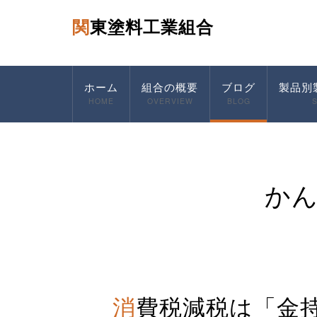
関東塗料工業組合
ホーム
組合の概要
ブログ
製品別
HOME
OVERVIEW
BLOG
か
消費税減税は「金