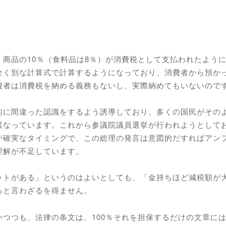
商品の10％（食料品は8％）が消費税として支払われたよう
全く別な計算式で計算するようになっており、消費者から預か
費者は消費税を納める義務もないし、実際納めてもいないので
的に間違った認識をするよう誘導しており、多くの国民がその
異なっています。これから参議院議員選挙が行われようとして
が確実なタイミングで、この総理の発言は意図的だすればアン
理解が不足しています。
ットがある」というのはよいとしても、「金持ちほど減税額が
ると言わざるを得ません。
つつも、法律の条文は、100％それを担保するだけの文章に