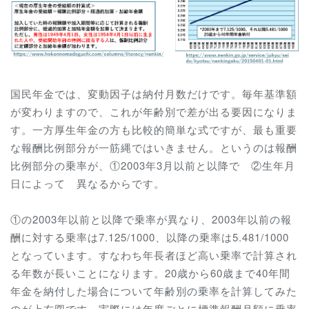
国民年金では、変動因子は納付月数だけです。毎年基準額
が変わりますので、これが年齢別で差が出る要因になりま
す。一方厚生年金の方も比較的簡単な式ですが、最も重要
な報酬比例部分が一筋縄ではいきません。というのは報酬
比例部分の乗率が、
①2003年3月以前と以降で
②生年月
日によって 異なるからです。
①の2003年以前と以降で乗率が異なり、2003年以前の報
酬に対する乗率は7.125/1000、以降の乗率は5.481/1000
となっています。すなわち年長者ほど高い乗率で計算され
る年数が長いことになります。20歳から60歳まで40年間
年金を納付した場合について年齢別の乗率を計算してみた
のが上右図です。実際には年度ごとに
標準報酬月額
に乗率