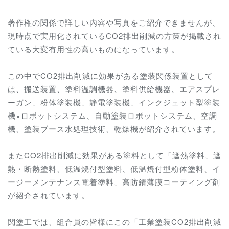
著作権の関係で詳しい内容や写真をご紹介できませんが、
現時点で実用化されているCO2排出削減の方策が掲載され
ている大変有用性の高いものになっています。
この中でCO2排出削減に効果がある塗装関係装置として
は、搬送装置、塗料温調機器、塗料供給機器、エアスプレ
ーガン、粉体塗装機、静電塗装機、インクジェット型塗装
機×ロボットシステム、自動塗装ロボットシステム、空調
機、塗装ブース水処理技術、乾燥機が紹介されています。
またCO2排出削減に効果がある塗料として「遮熱塗料、遮
熱・断熱塗料、低温焼付型塗料、低温焼付型粉体塗料、イ
ージーメンテナンス電着塗料、高防錆薄膜コーティング剤
が紹介されています。
関塗工では、組合員の皆様にこの「
工業塗装CO2排出削減