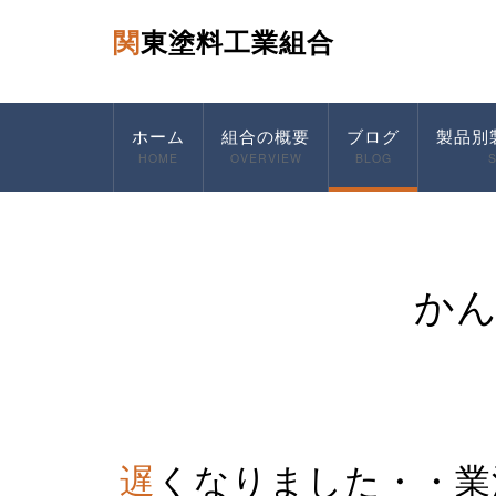
関東塗料工業組合
ホーム
組合の概要
ブログ
製品別
HOME
OVERVIEW
BLOG
か
遅くなりました・・