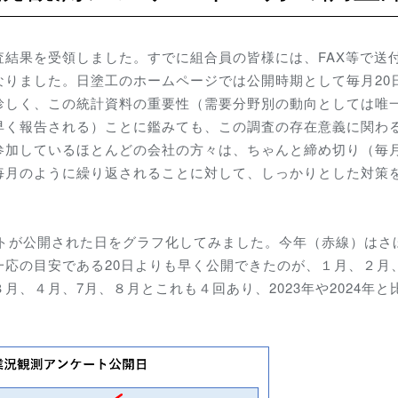
結果を受領しました。すでに組合員の皆様には、FAX等で送
なりました。日塗工のホームページでは公開時期として毎月20
珍しく、この統計資料の重要性（需要分野別の動向としては唯
早く報告される）ことに鑑みても、この調査の存在意義に関わ
参加しているほとんどの会社の方々は、ちゃんと締め切り（毎
毎月のように繰り返されることに対して、しっかりとした対策
ートが公開された日をグラフ化してみました。今年（赤線）はさ
一応の目安である20日よりも早く公開できたのが、１月、２月
、４月、7月、８月とこれも４回あり、2023年や2024年と