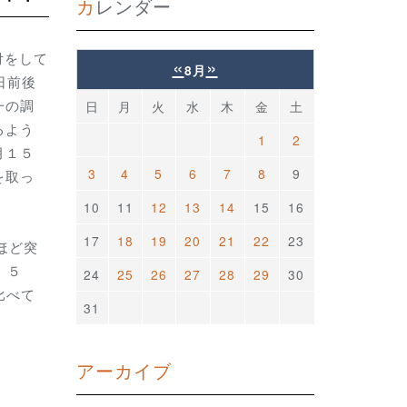
カレンダー
付をして
«
»
8月
日前後
一の調
日
月
火
水
木
金
土
るよう
1
2
月１５
3
4
5
6
7
8
9
を取っ
10
11
12
13
14
15
16
17
18
19
20
21
22
23
ほど突
、５
24
25
26
27
28
29
30
比べて
31
アーカイブ