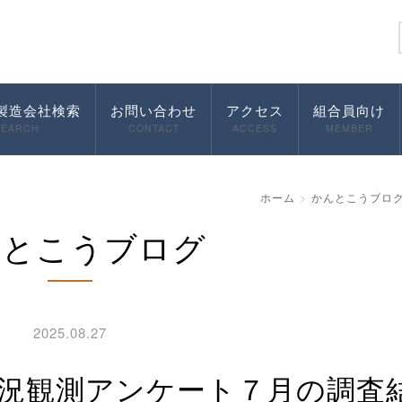
製造会社検索
お問い合わせ
アクセス
組合員向け
SEARCH
CONTACT
ACCESS
MEMBER
ホーム
かんとこうブロ
んとこうブログ
2025.08.27
業況観測アンケート７月の調査