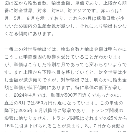
図は左から輸出台数、輸出金額、単価であり、上段から順
番に対全世界、対米、対EU、対アジアです。赤い△は1
月、5月、８月を示しており、これらの月は稼働日数が少
ないため国内の生産台数が減少し、それにより輸出も少な
くなる傾向にあります。
一番上の対世界輸出では、輸出台数と輸出金額は明らかに
こうした季節要因の影響を受けていることがわかります
が、単価はこうした特別な月であっても変わらないようで
す。また上段から下段へ目を移していくと、対全世界は少
し金額が減少傾向ですが、対米輸出では、明らかに輸出金
額と単価が低下傾向にあります。特に単価の低下が著し
く、2024年4月では、単価が500万円近くであったのに、
直近の8月では350万円付近になっています。この単価の
降下は2025年５月以降特に顕著であり、トランプ関税の
影響に他なりません。トランプ関税はそれまでの25％から
15％に引き下げられることが決まり、8月７日から発動さ