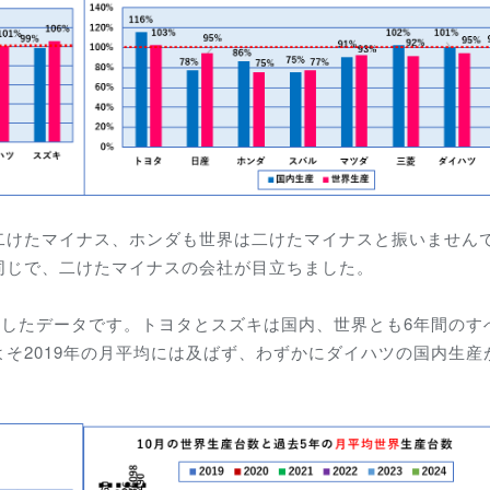
二けたマイナス、ホンダも世界は二けたマイナスと振いません
同じで、二けたマイナスの会社が目立ちました。
較したデータです。トヨタとスズキは国内、世界とも6年間のす
2019年の月平均には及ばず、わずかにダイハツの国内生産が