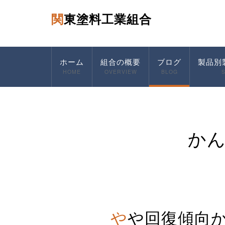
関東塗料工業組合
ホーム
組合の概要
ブログ
製品別
HOME
OVERVIEW
BLOG
か
やや回復傾向か