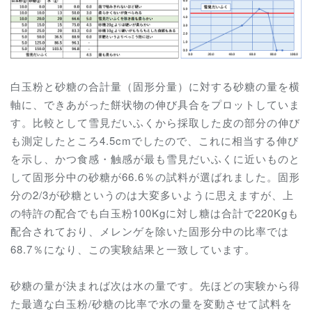
白玉粉と砂糖の合計量（固形分量）に対する砂糖の量を横
軸に、できあがった餅状物の伸び具合をプロットしていま
す。比較として雪見だいふくから採取した皮の部分の伸び
も測定したところ4.5cmでしたので、これに相当する伸び
を示し、かつ食感・触感が最も雪見だいふくに近いものと
して固形分中の砂糖が66.6％の試料が選ばれました。固形
分の2/3が砂糖というのは大変多いように思えますが、上
の特許の配合でも白玉粉100Kgに対し糖は合計で220Kgも
配合されており、メレンゲを除いた固形分中の比率では
68.7％になり、この実験結果と一致しています。
砂糖の量が決まれば次は水の量です。先ほどの実験から得
た最適な白玉粉/砂糖の比率で水の量を変動させて試料を