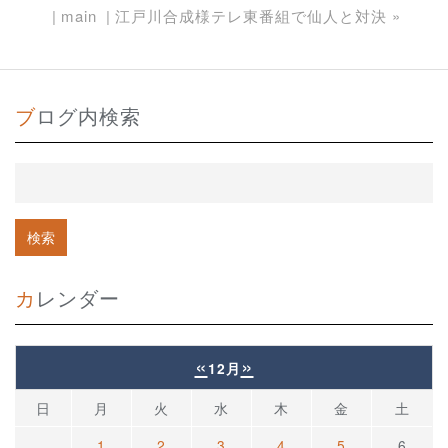
main
江戸川合成様テレ東番組で仙人と対決
»
ブログ内検索
カレンダー
«
»
12月
日
月
火
水
木
金
土
1
2
3
4
5
6