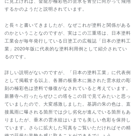
に見上げれば、金龍が極彩色の雲水を青空に向かって飛翔
するかのようだと説明されています。
と長々と書いてきましたが、なぜこれが塗料と関係がある
のかということなのですが、実はこの三重塔は、日本塗料
工業会が毎年発行している日塗工の広報誌「日本の塗料工
業」2020年版に代表的な塗料利用例として紹介されてい
るのです。
詳しい説明がないのですが、
「日本の塗料工業」に代表例
として掲載する以上、
各層の板垂木に施された雲水紋の彫
刻の極彩色は塗料で修復がなされていると考えています。
新勝寺へ行ったらぜひこの塔をこの目で見てみたいと思っ
ていましたので、大変感激しました。基調の朱の色は、直
接風雨に曝される箇所では
少し劣化が進んでいる箇所もあ
りましたが、垂木の雲水紋はいまでも美しい色彩を保持し
ています。さらに拡大した写真をご覧いただければその精
緻で荘厳な装飾を感じ取ることができるでしょう。