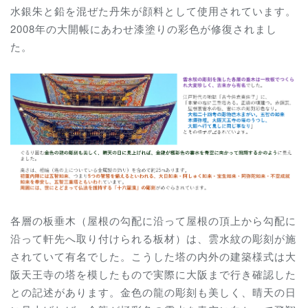
水銀朱と鉛を混ぜた丹朱が顔料として使用されています。
2008年の大開帳にあわせ漆塗りの彩色が修復されまし
た。
各層の板垂木（屋根の勾配に沿って屋根の頂上から勾配に
沿って軒先へ取り付けられる板材）は、雲水紋の彫刻が施
されていて有名でした。こうした塔の内外の建築様式は大
阪天王寺の塔を模したもので実際に大阪まで行き確認した
との記述があります。金色の龍の彫刻も美しく、晴天の日