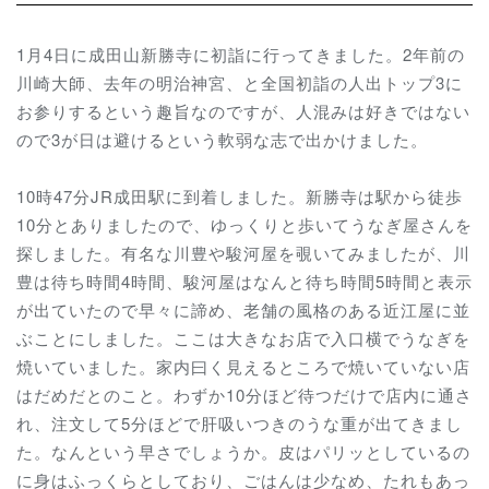
1月4日に成田山新勝寺に初詣に行ってきました。2年前の
川崎大師、去年の明治神宮、と全国初詣の人出トップ3に
お参りするという趣旨なのですが、人混みは好きではない
ので3が日は避けるという軟弱な志で出かけました。
10時47分JR成田駅に到着しました。新勝寺は駅から徒歩
10分とありましたので、ゆっくりと歩いてうなぎ屋さんを
探しました。有名な川豊や駿河屋を覗いてみましたが、川
豊は待ち時間4時間、駿河屋はなんと待ち時間5時間と表示
が出ていたので早々に諦め、老舗の風格のある近江屋に並
ぶことにしました。ここは大きなお店で入口横でうなぎを
焼いていました。家内曰く見えるところで焼いていない店
はだめだとのこと。わずか10分ほど待つだけで店内に通さ
れ、注文して5分ほどで肝吸いつきのうな重が出てきまし
た。なんという早さでしょうか。皮はパリッとしているの
に身はふっくらとしており、ごはんは少なめ、たれもあっ