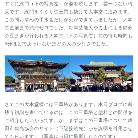
すぐに総門（下の写真左）が姿を現します。雲一つない晴
天です。総門をくぐり仁王門も抜けて大本堂に進みます。
この間お清めの手水舎だけが列ができていましたが、大本
堂直前まで渋滞ゼロでした。毎年芸能人や力士による節分
の豆まきが行われる大本堂（下の写真右）前の待ち時間も
5分ほどであっけないほどの人の少なさでした。
さてこの大本堂横には三重塔があります。本日ブログに新
勝寺初詣を書いているのは、この
三重塔と塗料との関係を
ご紹介したいからです。が、まずはこの三重塔について成
田市観光協会のサイト（下記接続先）から説明を引用させ
てもらいます。（写真は当日に撮影したものです）