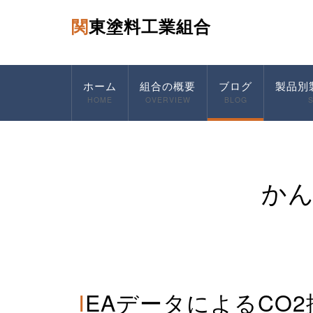
関東塗料工業組合
ホーム
組合の概要
ブログ
製品別
HOME
OVERVIEW
BLOG
か
IEAデータによるCO2排出と電力に関する最新データ