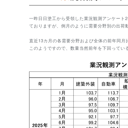
一昨日日塗工から受領した業況観測アンケート2
ておりますが、例月のように需要分野別の出荷
直近13カ月の各需要分野および全体の前年同月
このようですので、数量当然前年を下回ってい