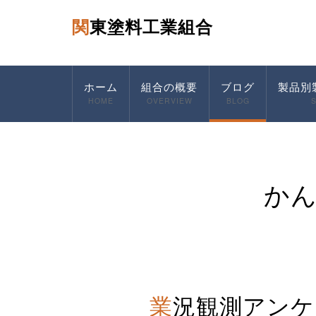
関東塗料工業組合
ホーム
組合の概要
ブログ
製品別
HOME
OVERVIEW
BLOG
か
業況観測アンケ