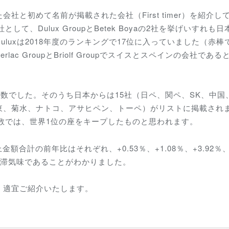
と初めて名前が掲載された会社（First timer）を紹介し
て、Dulux GroupとBetek Boyaの2社を挙げいすれも日
luxは2018年度のランキングで17位に入っていました（赤棒
c GroupとBriolf Groupでスイスとスペインの会社である
同数でした。そのうち日本からは15社（日ペ、関ペ、SK、中国
東、菊水、ナトコ、アサヒペン、トーペ）がリストに掲載され
社数では、世界1位の座をキープしたものと思われます。
額合計の前年比はそれぞれ、+0.53％、+1.08％、+3.92％
が停滞気味であることがわかりました。
、適宜ご紹介いたします。