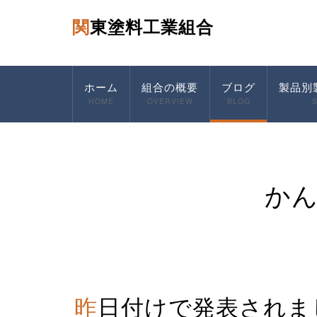
関東塗料工業組合
ホーム
組合の概要
ブログ
製品別
HOME
OVERVIEW
BLOG
か
昨日付けで発表されました・・Coatings world 社のラン