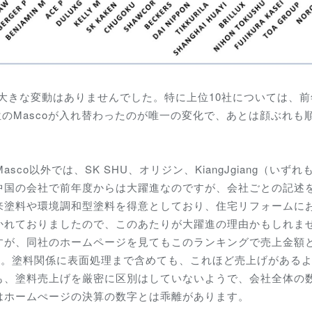
ば大きな変動はありませんでした。特に上位10社については、
1位のMascoが入れ替わったのが唯一の変化で、あとは顔ぶれも
co以外では、SK SHU、オリジン、KiangJgiang（いずれ
いずれも中国の会社で前年度からは大躍進なのですが、会社ごとの記述
来塗料や環境調和型塗料を得意としており、住宅リフォームに
かれておりましたので、このあたりが大躍進の理由かもしれま
すが、同社のホームページを見てもこのランキングで売上金額
ん。塗料関係に表面処理まで含めても、これほど売上げがある
も、塗料売上げを厳密に区別はしていないようで、会社全体の
はホームぺージの決算の数字とは乖離があります。