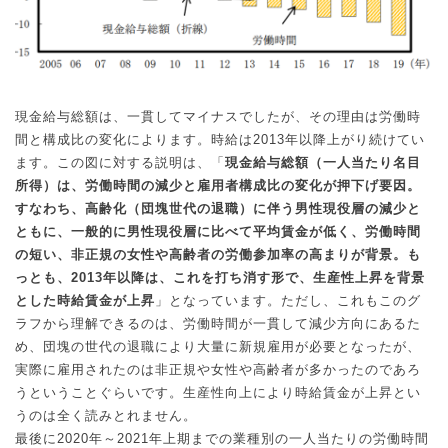
現金給与総額は、一貫してマイナスでしたが、その理由は労働時
間と構成比の変化によります。時給は
2013
年以降上がり続けてい
ます。この図に対する説明は、「
現金給与総額（一人当たり名目
所得）は、労働時間の減少と雇用者構成比の変化が押下げ要因。
すなわち、高齢化（団塊世代の退職）に伴う男性現役層の減少と
ともに、一般的に男性現役層に比べて平均賃金が低く、労働時間
の短い、非正規の女性や高齢者の労働参加率の高まりが背景。も
っとも、
2013
年以降は、これを打ち消す形で、生産性上昇を背景
とした時給賃金が上昇
」となっています。ただし、これもこのグ
ラフから理解できるのは、労働時間が一貫して減少方向にあるた
め、団塊の世代の退職により大量に新規雇用が必要となったが、
実際に雇用されたのは非正規や女性や高齢者が多かったのであろ
うということぐらいです。生産性向上により時給賃金が上昇とい
うのは全く読みとれません。
最後に
2020
年～
2021
年上期までの業種別の一人当たりの労働時間