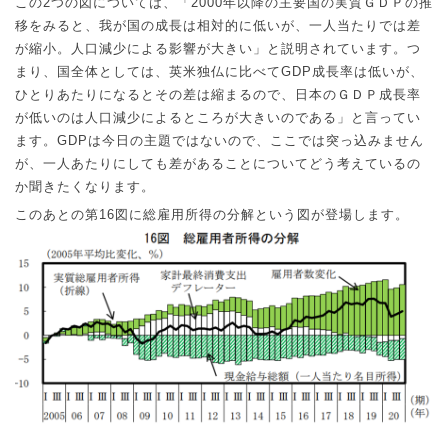
この
2
つの図については、「
2000
年以降の主要国の実質ＧＤＰの推
移をみると、我が国の成長は相対的に低いが、一人当たりでは差
が縮小。人口減少による影響が大きい」と説明されています。つ
まり、国全体としては、英米独仏に比べて
GDP
成長率は低いが、
ひとりあたりになるとその差は縮まるので、日本のＧＤＰ成長率
が低いのは人口減少によるところが大きいのである」と言ってい
ます。
GDP
は今日の主題ではないので、ここでは突っ込みません
が、一人あたりにしても差があることについてどう考えているの
か聞きたくなります。
このあとの第
16
図に総雇用所得の分解という図が登場します。