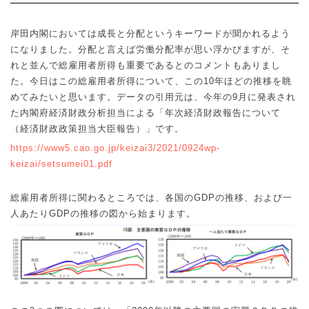
岸田内閣においては成長と分配というキーワードが聞かれるよう
になりました。分配と言えば労働分配率が思い浮かびますが、そ
れと並んで総雇用者所得も重要であるとのコメントもありまし
た。今日はこの総雇用者所得について、この
10
年ほどの推移を眺
めてみたいと思います。データの引用元は、今年の
9
月に発表され
た内閣府経済財政分析担当による「年次経済財政報告について
（経済財政政策担当大臣報告）」です。
https://www5.cao.go.jp/keizai3/2021/0924wp-
keizai/setsumei01.pdf
総雇用者所得に関わるところでは、各国の
GDP
の推移、および一
人あたり
GDP
の推移の図から始まります。