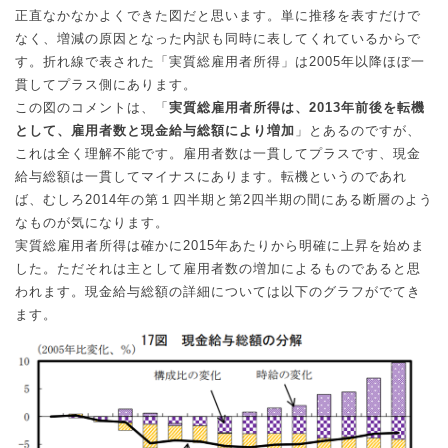
正直なかなかよくできた図だと思います。単に推移を表すだけで
なく、増減の原因となった内訳も同時に表してくれているからで
す。折れ線で表された「実質総雇用者所得」は
2005
年以降ほぼ一
貫してプラス側にあります。
この図のコメントは、「
実質総雇用者所得は、
2013
年前後を転機
として、雇用者数と現金給与総額により増加
」とあるのですが、
これは全く理解不能です。雇用者数は一貫してプラスです、現金
給与総額は一貫してマイナスにあります。転機というのであれ
ば、むしろ
2014
年の第１四半期と第
2
四半期の間にある断層のよう
なものが気になります。
実質総雇用者所得は確かに
2015
年あたりから明確に上昇を始めま
した。ただそれは主として雇用者数の増加によるものであると思
われます。現金給与総額の詳細については以下のグラフがでてき
ます。