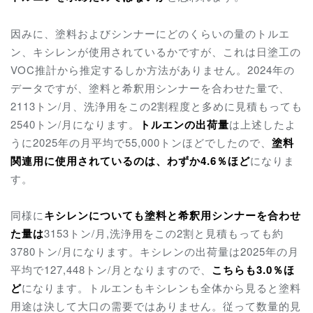
因みに、塗料およびシンナーにどのくらいの量のトルエ
ン、キシレンが使用されているかですが、これは日塗工の
VOC推計から推定するしか方法がありません。2024年の
データですが、塗料と希釈用シンナーを合わせた量で、
2113トン/月、洗浄用をこの2割程度と多めに見積もっても
2540トン/月になります。
トルエンの出荷量
は上述したよ
うに2025年の月平均で55,000トンほどでしたので、
塗料
関連用に使用されているのは、わずか4.6％ほど
になりま
す。
同様に
キシレンについても塗料と希釈用シンナーを合わせ
た量は
3153トン/月,洗浄用をこの2割と見積もっても約
3780トン/月になります。キシレンの出荷量は2025年の月
平均で127,448トン/月となりますので、
こちらも3.0％ほ
ど
になります。トルエンもキシレンも全体から見ると塗料
用途は決して大口の需要ではありません。従って数量的見