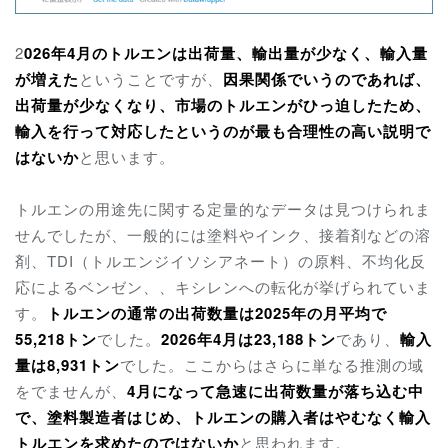
2
026年4月のトルエンは出荷量、輸出量が少なく、輸入量
が増えた
ということですが、
因果関係でいうのであれば、
出荷量が少なくなり、市場のトルエンがひっ迫したため、
輸入を行って対応したというのが最も合理性の高い説明で
はないか
と思います。
トルエンの用途先に関する定量的なデータは見つけられま
せんでしたが、一般的には塗料やインク、接着剤などの溶
剤、TDI（トルエンジイソシアネート）の原料、不均化反
応によるベンゼン、、キシレンへの転化が挙げられていま
す。
トルエンの通常の出荷数量は2025年の月平均で
55,218トン
でした。
2026年4月は23,188トン
であり、
輸入
量は8,931トン
でした。ここからはさらに単なる推測の域
をでませんが、
4月になって急速に出荷数量が落ち込む中
で、塗料製造者はじめ、トルエンの購入者はやむなく輸入
トルエンを求めたのではないか
と思われます。