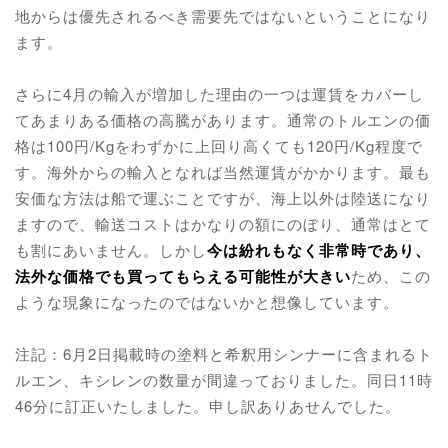
地からは優先されるべき需要先ではないということになり
ます。
さらに4月の輸入が増加した理由の一つは運賃をカバーし
てあまりある価格の高騰があります。通常のトルエンの価
格は100円/Kgをわずかに上回り高くても120円/Kg程度で
す。海外からの輸入となれば当然運賃がかかります。最も
安価な方法は船で運ぶことですが、海上以外は陸送になり
ますので、輸送コストはかなりの額にのぼり、通常はとて
も割にあいません。しかし
今は紛れもなく非常時であり、
法外な価格でも買ってもらえる可能性が大きい
ため、この
ような現象になったのではないかと想像しています。
注記：6月2日掲載時の塗料と希釈用シンナーに含まれるト
ルエン、キシレンの数量が間違っておりました。同日11時
46分に訂正いたしました。申し訳ありあせんでした。