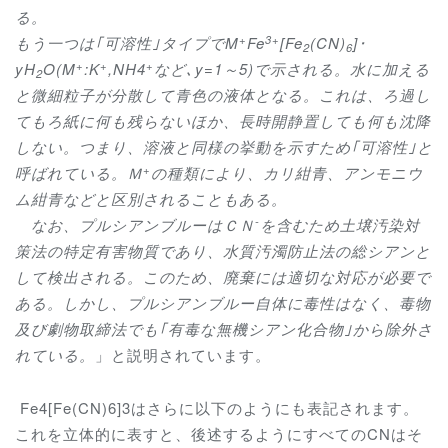
る。
+
3+
もう一つは｢可溶性｣タイプで
M
Fe
[Fe
(CN)
]
･
2
6
+
+
+
yH
O(M
:K
,NH4
など､
y=1
～
5)
で示される。水に加える
2
と微細粒子が分散して青色の液体となる。これは、ろ過し
てもろ紙に何も残らないほか、長時開静置しても何も沈降
しない。つまり、溶液と同様の挙動を示すため｢可溶性｣と
+
呼ばれている。Ｍ
の種類により、カリ紺青、アンモニウ
ム紺青などと区別されることもある。
-
なお、プルシアンブルーはＣＮ
を含むため土壌汚染対
策法の特定有害物質であり、水質汚濁防止法の総シアンと
して検出される。このため、廃棄には適切な対応が必要で
ある。しかし、プルシアンブルー自体に毒性はなく、毒物
及び劇物取締法でも｢有毒な無機シアン化合物｣から除外さ
れている。
」と説明されています。
Fe4[Fe(CN)6]3
はさらに以下のようにも表記されます。
これを立体的に表すと、後述するようにすべての
CN
はそ