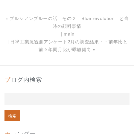
«
プルシアンブルーの話 その２ Blue revolution と当
時の顔料事情
main
日塗工業況観測アンケート2月の調査結果・・前年比と
前々年同月比が乖離傾向
»
ブログ内検索
カレンダー