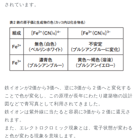
されています。
鉄イオンが
2
価から
3
価へ、逆に
3
価から２価へと変化する
ことで色が変化し、この原理が長年にわたり建築物の設計
図などで青写真として利用されてきました。
鉄イオンは紫外線に当たると容易に
3
価から２価に還元さ
れます。
また、エレクトロクロミック現象とは、電子状態が変わる
と色が変わる現象を意味します。