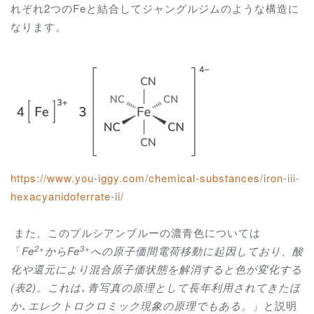
れぞれ
2
つの
Fe
と結合してジャングルジムのような構造に
なります。
https://www.you-iggy.com/chemical-substances/iron-iii-
hexacyanidoferrate-ii/
また、このプルシアンブルーの濃青色については
2+
3+
「
Fe
から
Fe
への原子価間電荷移動に
起因しており、酸
化や還元により混合原子価状態を解消すると色が変化する
(
表
2)
。これは､青写真の原理として長年利用されてきたほ
か､エレクトロクロミック現象の原理でもある。
」
と説明