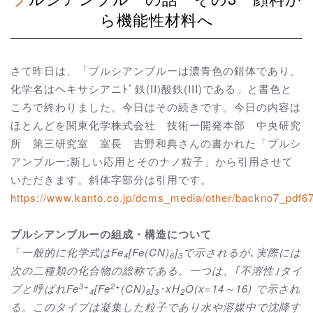
ら機能性材料へ
さて昨日は、「プルシアンブルーは濃青色の錯体であり、
化学名はヘキサシアニﾄﾞ鉄
(II)
酸鉄
(III)
である」と書色と
ころで終わりました。今日はその続きです。今日の内容は
ほとんどを関東化学株式会社 技術一開発本部 中央研究
所 第三研究室 室長 吉野和典さんの書かれた「プルシ
アンブルー
;
新しい応用とそのナノ粒子」から引用させて
いただきます。斜体字部分は引用です。
https://www.kanto.co.jp/dcms_media/other/backno7_pdf67
プルシアンブルーの組成・構造について
「
一般的に化学式は
Fe
[Fe(CN)
]
で示されるが､実際には
4
6
3
次の二種類の化合物の総称である。一つは、｢不溶性｣タイ
3+
2+
プと呼ばれ
Fe
[Fe
(CN)
]
･
xH
O(x=14
～
16)
で示され
4
6
3
2
る。このタイプは凝集した粒子であり水や溶媒中で沈降す