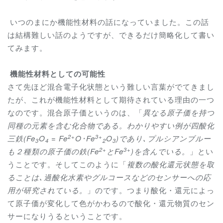
いつのまにか機能性材料の話になっていました。この話
は結構難しい話のようですが、できるだけ簡略化して書い
てみます。
機能性材料としての可能性
さて先ほど混合電子化状態という難しい言葉がでてきまし
たが、これが機能性材料として期待されている理由の一つ
なのです。混合原子価というのは、「
異なる原子価を持つ
同種の元素を含む化合物である。わかりやすい例が四酸化
2+
3+
三鉄
(Fe
O
= Fe
O
･
Fe
O
)
であり､プルシアンブルー
3
4
2
3
2+
3+
も２種類の原子価の鉄
(Fe
と
Fe
)
を含んでいる。
」とい
うことです。そしてこのように「
複数の酸化還元状態を取
ることは､過酸化水素やグルコースなどのセンサーへの応
用が研究されている。
」のです。つまり酸化・還元によっ
て原子価が変化して色がかわるので酸化・還元物質のセン
サーになりうるということです。