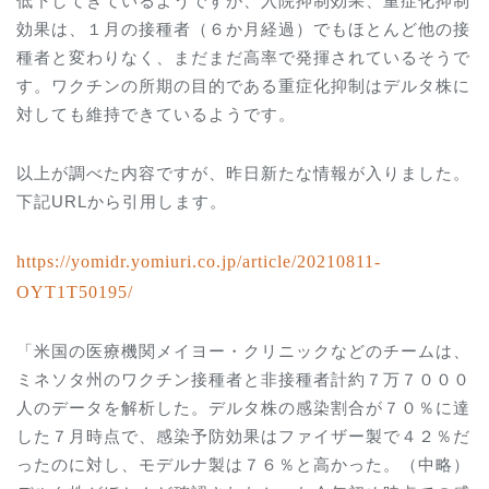
低下してきているようですが、入院抑制効果、重症化抑制
効果は、１月の接種者（６か月経過）でもほとんど他の接
種者と変わりなく、まだまだ高率で発揮されているそうで
す。ワクチンの所期の目的である重症化抑制はデルタ株に
対しても維持できているようです。
以上が調べた内容ですが、昨日新たな情報が入りました。
下記
URL
から引用します。
https://yomidr.yomiuri.co.jp/article/20210811-
OYT1T50195/
「米国の医療機関メイヨー・クリニックなどのチームは、
ミネソタ州のワクチン接種者と非接種者計約７万７０００
人のデータを解析した。デルタ株の感染割合が７０％に達
した７月時点で、感染予防効果はファイザー製で４２％だ
ったのに対し、モデルナ製は７６％と高かった。（中略）