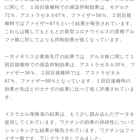
に関して、１回目接種時での感染抑制効果は、モデルナ
72
％、アストラゼネカ
67
％、ファイザー
56
％、２回目接
種時ではファイザー
87
％という結果が報告されています。
これらは概してもともとの新型コロナウイルスの原種アル
ファ株に対してよりも抑制効果が低くなっています。
一方イギリス公衆衛生庁の結果では、デルタ株に関して１
回目接種時での感染抑制効果は、アストラゼネカ
30
％、フ
ァイザー
36
％、２回目接種時では、アストラゼネカ
67
％、ファイザー
88
％となっています。１回目接種時の
効果が先ほどのカナダの結果に比べて低く評価されていま
す。
イスラエル保険省の結果は、もう少し踏み込んだデータを
提供してくれています。ワクチンの効果の持続性について
ショッキングな結果が報告されています。ワクチンはファ
イザー製です。下にグラフ化してみました。