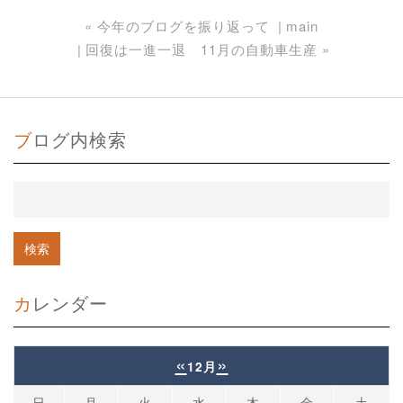
«
今年のブログを振り返って
main
回復は一進一退 11月の自動車生産
»
ブログ内検索
カレンダー
«
»
12月
日
月
火
水
木
金
土