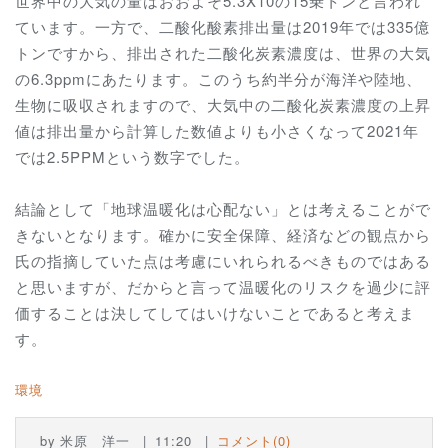
世界中の大気の量はおおよそ5.3X10の15乗トンと言われ
ています。一方で、二酸化酸素排出量は2019年では335億
トンですから、排出された二酸化炭素濃度は、世界の大気
の6.3ppmにあたります。このうち約半分が海洋や陸地、
生物に吸収されますので、大気中の二酸化炭素濃度の上昇
値は排出量から計算した数値よりも小さくなって2021年
では2.5PPMという数字でした。
結論として「地球温暖化は心配ない」とは考えることがで
きないとなります。確かに安全保障、経済などの観点から
氏の指摘していた点は考慮にいれられるべきものではある
と思いますが、だからと言って温暖化のリスクを過少に評
価することは決してしてはいけないことであると考えま
す。
環境
by
米原 洋一
11:20
コメント(0)