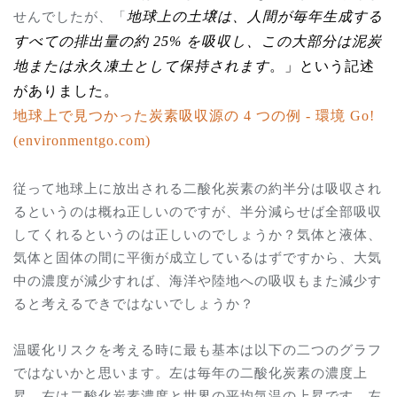
せんでしたが、「
地球上の土壌は、人間が毎年生成する
すべての排出量の約
25%
を吸収し、この大部分は泥炭
地または永久凍土として保持されます
。」という記述
がありました。
地球上で見つかった炭素吸収源の
4
つの例
-
環境
Go!
(environmentgo.com)
従って地球上に放出される二酸化炭素の約半分は吸収され
るというのは概ね正しいのですが、半分減らせば全部吸収
してくれるというのは正しいのでしょうか？気体と液体、
気体と固体の間に平衡が成立しているはずですから、大気
中の濃度が減少すれば、海洋や陸地への吸収もまた減少す
ると考えるできではないでしょうか？
温暖化リスクを考える時に最も基本は以下の二つのグラフ
ではないかと思います。左は毎年の二酸化炭素の濃度上
昇、右は二酸化炭素濃度と世界の平均気温の上昇です。左