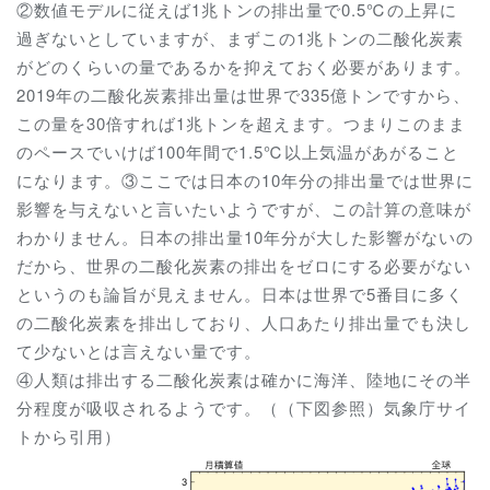
②数値モデルに従えば1兆トンの排出量で0.5℃の上昇に
過ぎないとしていますが、まずこの1兆トンの二酸化炭素
がどのくらいの量であるかを抑えておく必要があります。
2019年の二酸化炭素排出量は世界で335億トンですから、
この量を30倍すれば1兆トンを超えます。つまりこのまま
のペースでいけば100年間で1.5℃以上気温があがること
になります。③ここでは日本の10年分の排出量では世界に
影響を与えないと言いたいようですが、この計算の意味が
わかりません。日本の排出量10年分が大した影響がないの
だから、世界の二酸化炭素の排出をゼロにする必要がない
というのも論旨が見えません。日本は世界で5番目に多く
の二酸化炭素を排出しており、人口あたり排出量でも決し
て少ないとは言えない量です。
④人類は排出する二酸化炭素は確かに海洋、陸地にその半
分程度が吸収されるようです。（（下図参照）気象庁サイ
トから引用）