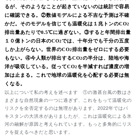
るが、そのようなことが起きていないのは統計で容易
に確認できる。②数値モデルによる不吉な予測は不確
かだ。
そのモデルを信じても温暖化は１兆トンのCO
2
排出量あたりで
0.5
℃に過ぎない。
③すると年間排出量
１０億トンの日本のCO
では、十年分でも千分の五度
2
しか上がらない。世界の
CO
排出量をゼロにする必要
2
もない。
④
今
人類
が排出する
CO
の半分は、陸地や海
2
洋が吸収している。従ってCO
を半減すれば濃度の増
2
加は止まる。これで地球の温暖化を心配する必要は無
くなる。
以上について私の考えを述べます ①の激甚台風の数はさ
まざまな自然現象の一つに過ぎず、これをもって温暖化の
リスクを全否定するのは無理があります。2022年ではパ
キスタンの大洪水がありましたが、これは温暖化による氷
河の融解が原因と考えられています。もっと多角的にリス
クを捉えるべきだと思います。