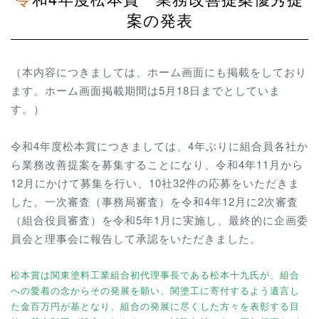
案の発表
（本内容につきましては、ホーム画面にも掲載をしており
ます。ホーム画面掲載期間は5月18日までとしていま
す。）
令和
4
年度松本賞につきましては、
4
年ぶりに組合員各社か
ら業務改善提案を募集することになり、令和
4
年
11
月から
12
月にかけて募集を行い、
10
社
32
件の応募をいただきま
した。一次審査（事務局審査）を令和
4
年
12
月に
2
次審査
（組合役員審査）を令和
5
年
1
月に実施し、最終的に企画委
員会と理事会に報告して承認をいただきました。
松本賞は関東塗料工業組合初代理事長である松本十九氏が、組合
への愛着の念からその発展を願い、関塗工に寄付するよう遺言し
た金百万円が基となり、組合の発展に尽くした方々を表彰する目