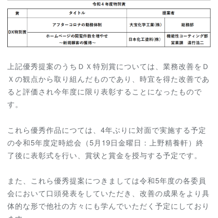
上記優秀提案のうちＤＸ特別賞については、業務改善をＤ
Ｘの観点から取り組んだものであり、時宜を得た改善であ
ると評価され今年度に限り表彰することになったもので
す。
これら優秀作品につては、
4
年ぶりに対面で実施する予定
の令和
5
年度定時総会（
5
月
19
日金曜日：上野精養軒）終
了後に表彰式を行い、賞状と賞金を授与する予定です。
また、これら優秀提案につきましては令和5年度の各委員
会において口頭発表をしていただき、改善の成果をより具
体的な形で他社の方々にも学んでいただく予定にしており