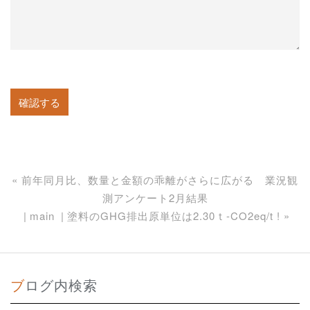
«
前年同月比、数量と金額の乖離がさらに広がる 業況観
測アンケート2月結果
main
塗料のGHG排出原単位は2.30ｔ-CO2eq/t !
»
ブログ内検索