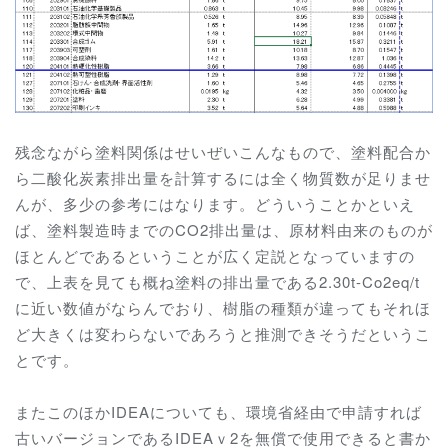
残念ながら塗料関係はせいぜいこんなもので、塗料配合か
ら二酸化炭素排出量を計算するには全く物質数が足りませ
んが、多少の参考にはなります。どういうことかといえ
ば、塗料製造時までのCO2排出量は、原材料由来のものが
ほとんどであるということが広く定説となっていますの
で、上表を見ても概ね塗料の排出量である2.30t-Co2eq/t
に近い数値がならんでおり、樹脂の種類が違ってもそれほ
ど大きくは変わらないであろうと推測できそうだというこ
とです。
またこのほかIDEAについても、環境省経由で申請すれば
古いバージョンであるIDEAｖ2を無償で使用できると書か