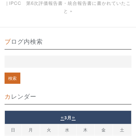
IPCC 第6次評価報告書・統合報告書に書かれていたこ
と
»
ブログ内検索
カレンダー
«
»
3月
日
月
火
水
木
金
土