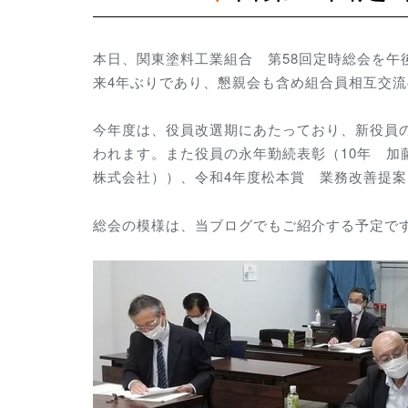
本日、関東塗料工業組合
第58回定時総会を
来4年ぶりであり、懇親会も含め組合員相互交
今年度は、役員改選期にあたっており、新役員
われます。また役員の永年勤続表彰（10年 加
株式会社））、令和4年度松本賞 業務改善提
総会の模様は、当ブログでもご紹介する予定で