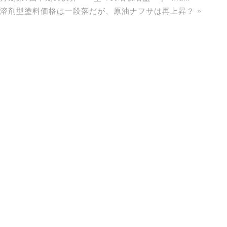
・・溶剤型塗料価格は一段落だが、原油ナフサは再上昇？
»