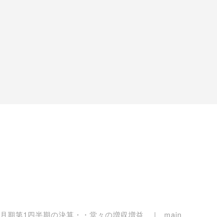
12月期第1四半期の決算・・堂々の増収増益
main