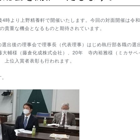
午後4時より上野精養軒で開催いたします。今回の対面開催は令
流の貴重な機会となるものと期待されています。
の選出後の理事会で理事長（代表理事）はじめ執行部各職の選
藤大輔様（藤倉化成株式会社）、20年 寺内裕雅様（ミカサペ
案 上位入賞者表彰も行われます。
す。