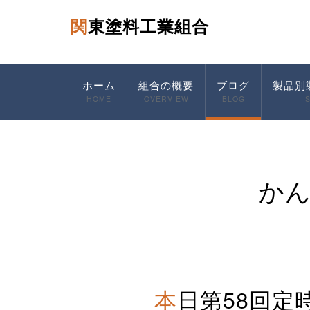
関東塗料工業組合
ホーム
組合の概要
ブログ
製品別
HOME
OVERVIEW
BLOG
か
本日第58回