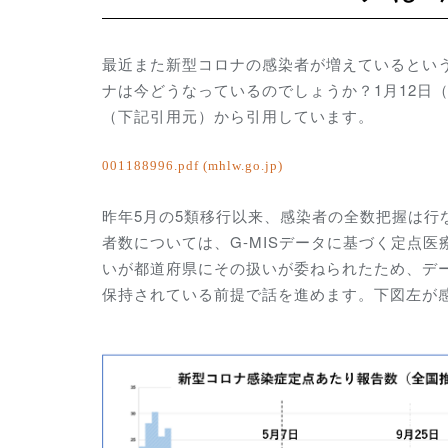
最近また新型コロナの感染者が増えているとい
ナは今どうなっているのでしょうか？1月12日
（下記引用元）から引用しています。
001188996.pdf (mhlw.go.jp)
昨年5月の5類移行以来、感染者の全数把握は
者数については、
G-MISデータに基づく定点
いが都道府県にその扱いが委ねられたため、デ
保持されている前提で話を進めます。下図左が