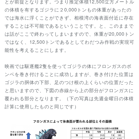
とが前提となります。つまり推定体積12,500立方メートル
の体積を有するゴジラに２0,000トンもの体重があったの
では海水に浮くことができず、相模湾の海表面付近に存在
することは不可能であるということです。と、このままで
は話がここで終わってしまいますので、体重が20,000トン
ではなく、12,500トンであるとしてわだつみ作戦の実現可
能性を考えることにします。
映画では駆逐艦2隻を使ってゴジラの体にフロンガスのボ
ンベを巻き付けることに成功しますが、巻き付けた位置は
ゴジラの胴体の下部、足のつけ根の上くらいの位置だった
と思いますので、下図の赤線から上の部分がフロンガスに
覆われる部分となります。（下の写真は先週金曜日の体積
計算に使用したものと同じです）