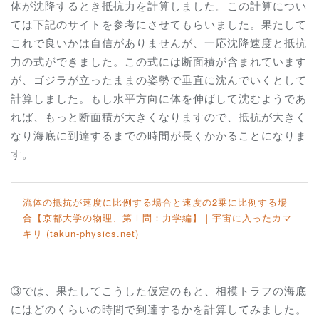
体が沈降するとき抵抗力を計算しました。この計算につい
ては下記のサイトを参考にさせてもらいました。果たして
これで良いかは自信がありませんが、一応沈降速度と抵抗
力の式ができました。この式には断面積が含まれています
が、ゴジラが立ったままの姿勢で垂直に沈んでいくとして
計算しました。もし水平方向に体を伸ばして沈むようであ
れば、もっと断面積が大きくなりますので、抵抗が大きく
なり海底に到達するまでの時間が長くかかることになりま
す。
流体の抵抗が速度に比例する場合と速度の2乗に比例する場
合【京都大学の物理、第Ⅰ問：力学編】｜宇宙に入ったカマ
キリ (takun-physics.net)
③では、果たしてこうした仮定のもと、相模トラフの海底
にはどのくらいの時間で到達するかを計算してみました。