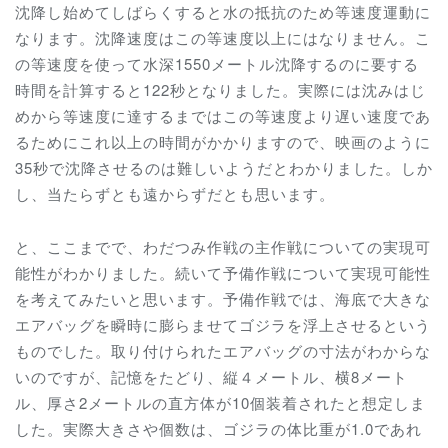
沈降し始めてしばらくすると水の抵抗のため等速度運動に
なります。沈降速度はこの等速度以上にはなりません。こ
の等速度を使って水深1550メートル沈降するのに要する
時間を計算すると122秒となりました。実際には沈みはじ
めから等速度に達するまではこの等速度より遅い速度であ
るためにこれ以上の時間がかかりますので、映画のように
35秒で沈降させるのは難しいようだとわかりました。しか
し、当たらずとも遠からずだとも思います。
と、ここまでで、わだつみ作戦の主作戦についての実現可
能性がわかりました。続いて予備作戦について実現可能性
を考えてみたいと思います。予備作戦では、
海底で
大きな
エアバッグを瞬時に膨らませてゴジラを浮上させるという
ものでした。取り付けられたエアバッグの寸法がわからな
いのですが、記憶をたどり、縦４メートル、横8メート
ル、厚さ2メートルの直方体が10個装着されたと想定しま
した。実際大きさや個数は、ゴジラの体比重が1.0であれ