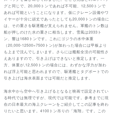
グと同じで、20,000トンであれば不可能、12,500トンで
あれば可能ということになります。仮にクレーン設備やワ
イヤーが十分に頑丈であったとしても20,000トンの場合に
は、その重さを駆逐艦が支えられません。軍艦のトン数は
船が押しのけた水の重さに相当します。雪風は2033ト
ン、響は1680トンです。これにゴジラの水中体重
（20,000-12500=7500トン)が加わった場合には甲板より
も上まで沈んでしまいます。さらには艦船全没の可能性さ
えありますので、引き上げはできないと推定します。一
方、体重が,12,500トンの場合には、わずかな浮力が加わ
れば浮上可能と思われますので、駆逐艦とタグボートでの
引き上げは海水表面までは可能だと推定します。
海水中から空中へ引き上げるとなると映画で設定されてい
る時代では無理ですが、現代では可能です。参考までに現
在の日本最大の海上クレーンをご紹介してこの記事を終わ
りたいと思います。4100トン吊りの「海翔」です。この