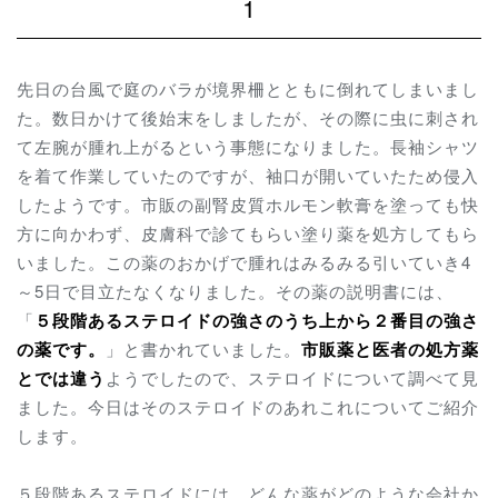
1
先日の台風で庭のバラが境界柵とともに倒れてしまいまし
た。数日かけて後始末をしましたが、その際に虫に刺され
て左腕が腫れ上がるという事態になりました。長袖シャツ
を着て作業していたのですが、袖口が開いていたため侵入
したようです。市販の副腎皮質ホルモン軟膏を塗っても快
方に向かわず、皮膚科で診てもらい塗り薬を処方してもら
いました。この薬のおかげで腫れはみるみる引いていき4
～5日で目立たなくなりました。その薬の説明書には、
「
５段階あるステロイドの強さのうち上から２番目の強さ
の薬です。
」と書かれていました。
市販薬と医者の処方薬
とでは違う
ようでしたので、ステロイドについて調べて見
ました。今日はそのステロイドのあれこれについてご紹介
します。
５段階あるステロイドには、どんな薬がどのような会社か