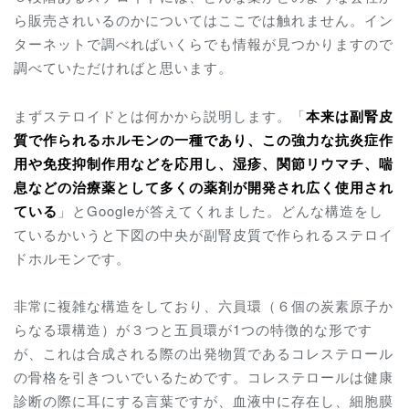
ら販売されいるのかについてはここでは触れません。イン
ターネットで調べればいくらでも情報が見つかりますので
調べていただければと思います。
まずステロイドとは何かから説明します。「
本来は副腎皮
質で作られるホルモンの一種であり、この強力な抗炎症作
用や免疫抑制作用などを応用し、湿疹、関節リウマチ、喘
息などの治療薬として多くの薬剤が開発され広く使用され
ている
」とGoogleが答えてくれました。どんな構造をし
ているかいうと下図の中央が副腎皮質で作られるステロイ
ドホルモンです。
非常に複雑な構造をしており、六員環（６個の炭素原子か
らなる環構造）が３つと五員環が1つの特徴的な形です
が、これは合成される際の出発物質であるコレステロール
の骨格を引きついでいるためです。コレステロールは健康
診断の際に耳にする言葉ですが、血液中に存在し、細胞膜