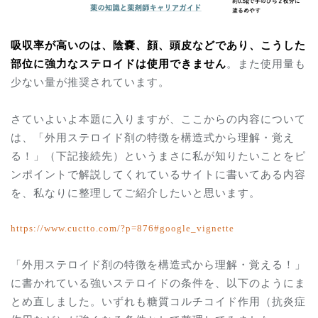
吸収率が高いのは、陰嚢、顔、頭皮などであり、こうした
部位に強力なステロイドは使用できません
。また使用量も
少ない量が推奨されています。
さていよいよ本題に入りますが、ここからの内容について
は、「
外用ステロイド剤の特徴を構造式から理解・覚え
る！」（下記接続先）
というまさに私が知りたいことをピ
ンポイントで解説してくれているサイトに書いてある内容
を、私なりに整理してご紹介したいと思います。
https://www.cuctto.com/?p=876#google_vignette
「
外用ステロイド剤の特徴を構造式から理解・覚える！」
に書かれている強いステロイドの条件を、以下のようにま
とめ直しました。いずれも糖質コルチコイド作用（抗炎症