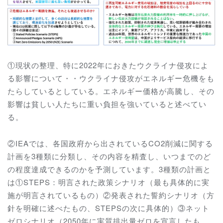
①現状の整理、特に2022年におきたウクライナ侵攻によ
る影響について・・ウクライナ侵攻がエネルギー危機をも
たらしているとしている。エネルギー価格が高騰し、その
影響は貧しい人たちに重い負担を強いていると述べてい
る。
②IEAでは、各国政府から出されているCO2削減に関する
計画を3種類に分類し、その内容を精査し、いつまでのど
の程度達成できるのかを予測しています。3種類の計画と
は①STEPS：明言された政策シナリオ（最も具体的に実
施が明言されているもの）②発表された誓約シナリオ（方
針を明確に述べたもの、STEPSの次に具体的）③ネット
ゼロシナリオ（2050年に実質排出量ゼロを宣言したも